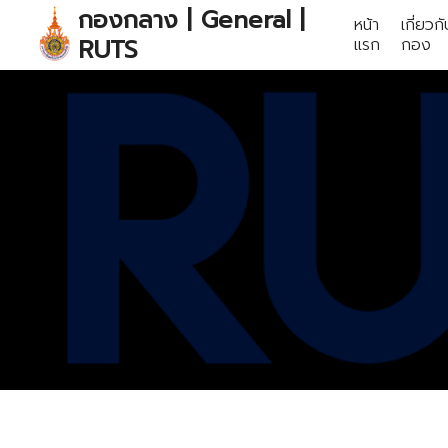
Skip
กองกลาง | General |
หน้า
เกี่ยวก
to
RUTS
แรก
กอง
content
S
fo