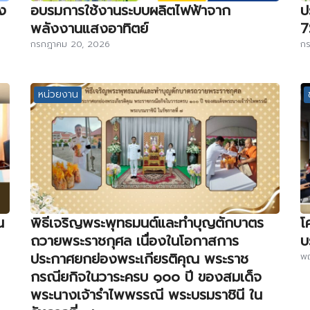
ง
อบรมการใช้งานระบบผลิตไฟฟ้าจาก
ป
พลังงานแสงอาทิตย์
7
กรกฎาคม 20, 2026
กร
หน่วยงาน
น
พิธีเจริญพระพุทธมนต์และทำบุญตักบาตร
โ
ถวายพระราชกุศล เนื่องในโอกาสการ
บ
ประกาศยกย่องพระเกียรติคุณ พระราช
พ
กรณียกิจในวาระครบ ๑๐๐ ปี ของสมเด็จ
พระนางเจ้ารำไพพรรณี พระบรมราชินี ใน