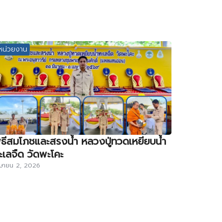
หน่วยงาน
ิธีสมโภชและสรงน้ำ หลวงปู่ทวดเหยียบน้ำ
ะเลจืด วัดพะโคะ
ษายน 2, 2026