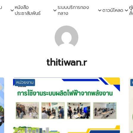
ับ
หนังสือ
ระบบบริการกอง
ค
ดาวน์โหลด
ประชาสัมพันธ์
กลาง
สั
earch
r:
thitiwan.r
หน่วยงาน