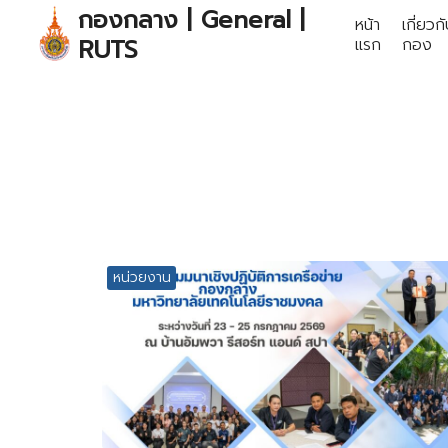
Skip
กองกลาง | General |
หน้า
เกี่ยวก
to
RUTS
แรก
กอง
content
S
fo
หน่วยงาน