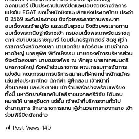
องคมนตรี เป็นประธานในพิธีปิดและมอบถ้วยรางวัลการ
แข่งขัน EGAT ยกน้ำหนักชิงชนะเลิศแห่งประเทศไทย ประจำ
ปี 2569 ระดับประชาชน ชิงถ้วยพระราชทานพระบาท
สมเด็จพระเจ้าอยู่หัว และระดับยุวชน ชิงถ้วยพระราชทาน
สมเด็จพระกนิษฐาธิราชเจ้า กรมสมเด็จพระเทพรัตนราชสุ
ดาฯ สยามบรมราชกุมารี โดยมีนายรัฐศาสตร์ ชิดชู ผู้ว่า
ราชการจังหวัดสงขลา นายเอกชัย แก้วรัตนะ นายอำเภอ
หาดใหญ่ นายสุพิศ พิทักษ์ธรรม นายกองค์การบริหารส่วน
จังหวัดสงขลา นายณรงค์พร ณ พัทลุง นายกเทศมนตรี
นครหาดใหญ่ หัวหน้าส่วนราชการ คณะกรรมการจัดการ
แข่งขัน คณะกรรมการบริหารสมาคมกีฬายกน้ำหนักสมัคร
เล่นแห่งประเทศไทย นักกีฬา ผู้ฝึกสอน เจ้าหน้าที่
สื่อมวลชน และประชาชน เข้าร่วมพิธีอย่างพร้อมเพรียง
ทั้งนี้ มหาวิทยาลัยเทคโนโลยีราชมงคลศรีวิชัย ได้มอบ
หมายให้ นายสุจินดา แซ่ฮั้น เจ้าหน้าที่บริหารงานทั่วไป
ชำนาญการ รักษาราชการแทน ผู้อำนวยการกองกลาง เข้า
ร่วมพิธีปิดดังกล่าว
Post Views:
140